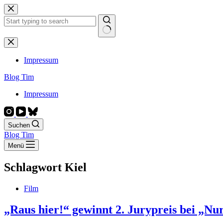
Zum
Inhalt
springen
Keine
Ergebnisse
Impressum
Blog Tim
Impressum
Suchen
Blog Tim
Menü
Schlagwort
Kiel
Film
„Raus hier!“ gewinnt 2. Jurypreis bei „Nu